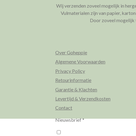
Wij verzenden zoveel mogelijk in herg
Vulmaterialen zijn van papier, karto
Door zoveel mogelijk t
Over Goheppie
Algemene Voorwaarden
Privacy Policy
Retourinformatie
Garantie & Klachten
Levertijd & Verzendkosten
Contact
Nieuwsbrief *