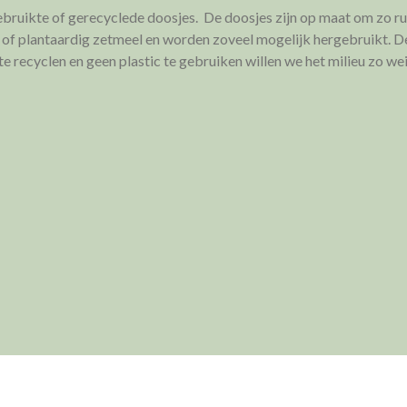
ebruikte of gerecyclede doosjes. De doosjes zijn op maat om zo ru
n of plantaardig zetmeel en worden zoveel mogelijk hergebruikt. De
e recyclen en geen plastic te gebruiken willen we het milieu zo we