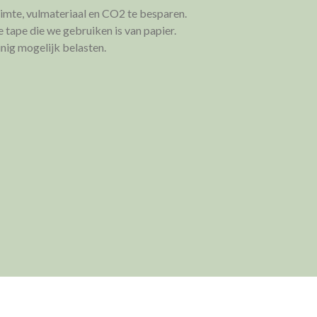
imte, vulmateriaal en CO2 te besparen.
 tape die we gebruiken is van papier.
inig mogelijk belasten.