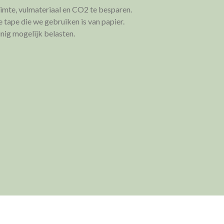
imte, vulmateriaal en CO2 te besparen.
 tape die we gebruiken is van papier.
inig mogelijk belasten.