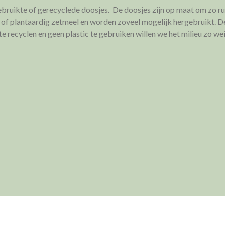
ebruikte of gerecyclede doosjes. De doosjes zijn op maat om zo ru
n of plantaardig zetmeel en worden zoveel mogelijk hergebruikt. De
e recyclen en geen plastic te gebruiken willen we het milieu zo we