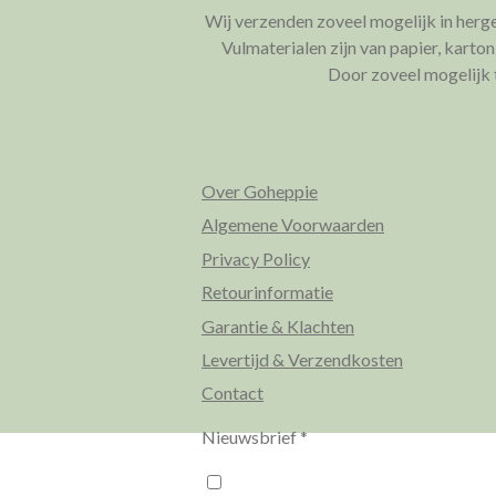
Wij verzenden zoveel mogelijk in herg
Vulmaterialen zijn van papier, karto
Door zoveel mogelijk t
Over Goheppie
Algemene Voorwaarden
Privacy Policy
Retourinformatie
Garantie & Klachten
Levertijd & Verzendkosten
Contact
Nieuwsbrief *